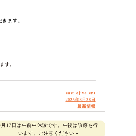
。
だきます
。
ます。
投
east_ojiya_ent
投
稿
2025年8月28日
稿
者
カ
最新情報
日:
テ
ゴ
9月17日は午前中休診です。午後は診療を行
リ
います。ご注意ください
»
ー