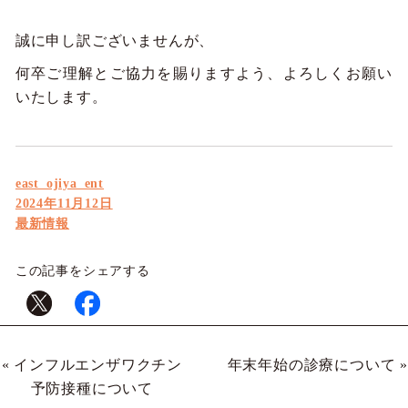
誠に申し訳ございませんが、
何卒ご理解とご協力を賜りますよう、よろしくお願い
いたします。
投
east_ojiya_ent
稿
投
2024年11月12日
者
稿
カ
最新情報
日:
テ
ゴ
この記事をシェアする
リ
ー
«
インフルエンザワクチン
年末年始の診療について
»
予防接種について