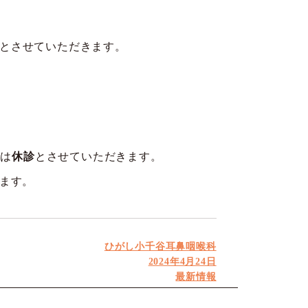
。
とさせていただきます。
。
では
休診
とさせていただきます。
ます。
投
ひがし小千谷耳鼻咽喉科
稿
投
2024年4月24日
者
稿
カ
最新情報
日:
テ
ゴ